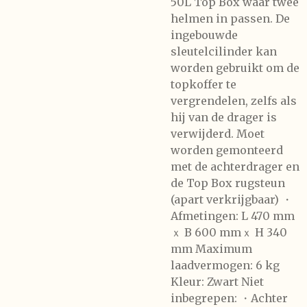
50L Top Box waar twee
helmen in passen. De
ingebouwde
sleutelcilinder kan
worden gebruikt om de
topkoffer te
vergrendelen, zelfs als
hij van de drager is
verwijderd. Moet
worden gemonteerd
met de achterdrager en
de Top Box rugsteun
(apart verkrijgbaar) ・
Afmetingen: L 470 mm
ｘ B 600 mmｘ H 340
mm Maximum
laadvermogen: 6 kg
Kleur: Zwart Niet
inbegrepen: ・Achter