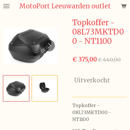
MotoPort Leeuwarden outlet
Ga
direct
naar
Topkoffer -
de
08L73MKTD0
hoofdinhoud
0 - NT1100
€ 375,00
€ 440,00
Uitverkocht
Topkoffer -
08L73MKTD00 -
NT1100