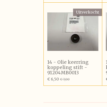
Uitverkocht
14 - Olie keerring
koppeling stift -
91204MB0013
€ 6,50
€ 7,00