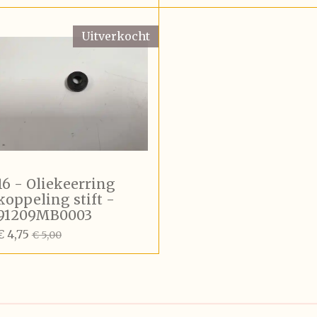
Uitverkocht
16 - Oliekeerring
koppeling stift -
91209MB0003
€ 4,75
€ 5,00