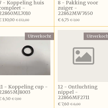
7 - Koppeling huis
8 - Pakking voor
compleet -
zuiger -
22860ML7010
22862MW7650
€ 130,00
€ 6,75
€ 172,00
€ 7,00
Uitverkocht
Uitverkoch
11 - Koppeling cup -
12 - Ontluchting
22865MJ8003
nippel -
22866MF2711
€ 6,50
€ 7,00
€ 7,60
€ 8,00