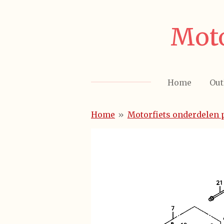
Ga
direct
Moto
naar
de
hoofdinhoud
Home
Out
Home
»
Motorfiets onderdelen 