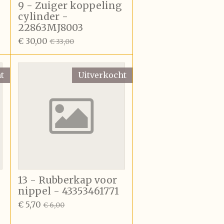
9 - Zuiger koppeling
cylinder -
22863MJ8003
€ 30,00
€ 33,00
t
Uitverkocht
13 - Rubberkap voor
nippel - 43353461771
€ 5,70
€ 6,00