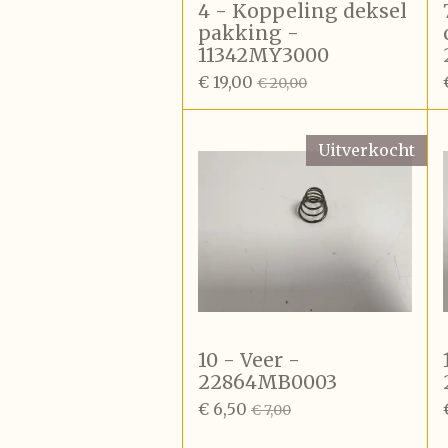
4 - Koppeling deksel
pakking -
11342MY3000
€ 19,00
€ 20,00
Uitverkocht
10 - Veer -
22864MB0003
€ 6,50
€ 7,00