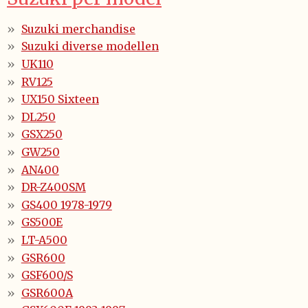
Suzuki merchandise
Suzuki diverse modellen
UK110
RV125
UX150 Sixteen
DL250
GSX250
GW250
AN400
DR-Z400SM
GS400 1978-1979
GS500E
LT-A500
GSR600
GSF600/S
GSR600A