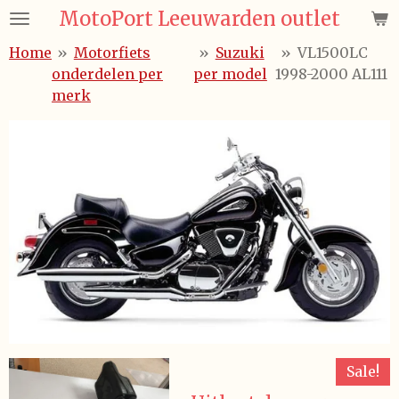
MotoPort Leeuwarden outlet
Ga
direct
Home
»
Motorfiets
»
Suzuki
»
VL1500LC
naar
onderdelen per
per model
1998-2000 AL111
de
merk
hoofdinhoud
Sale!