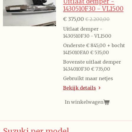
Uitlaat demper -
1430510F30 - VL1500
€ 375,00
€ 2.200,00
Uitlaat demper -
1430510F30 - VL1500
Onderste € 845,00 + bocht
1415010FA0 € 535,00
Bovenste uitlaat demper
1434010F30 € 735,00
Gebruikt maar netjes
Bekijk details
In winkelwagen
Suzuki per model