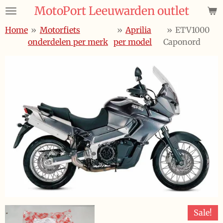
MotoPort Leeuwarden outlet
Ga
direct
Home
»
Motorfiets
»
Aprilia
»
ETV1000
naar
onderdelen per merk
per model
Caponord
de
hoofdinhoud
Sale!