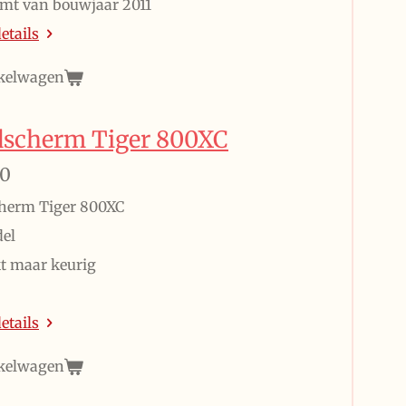
mt van bouwjaar 2011
etails
kelwagen
scherm Tiger 800XC
00
herm Tiger 800XC
el
t maar keurig
etails
kelwagen