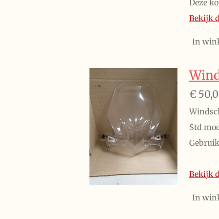
Deze ko
Bekijk d
In win
Wind
€ 50,
Windsc
Std mod
Gebruik
Bekijk d
In win