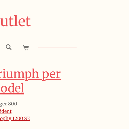
utlet
riumph per
odel
ger 800
ident
ophy 1200 SE