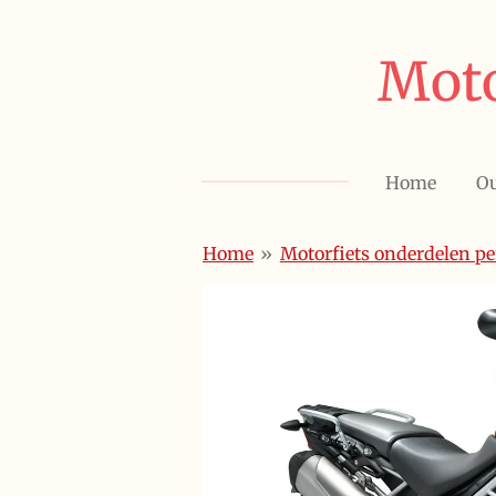
Ga
direct
Moto
naar
de
hoofdinhoud
Home
Ou
Home
»
Motorfiets onderdelen p