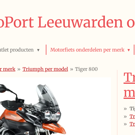
Port Leeuwarden o
tlet producten
Motorfiets onderdelen per merk
er merk
»
Triumph per model
»
Tiger 800
T
m
Ti
Tr
Tr