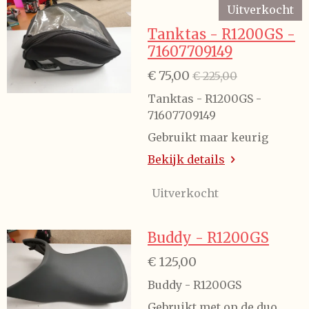
Uitverkocht
Tanktas - R1200GS -
71607709149
€ 75,00
€ 225,00
Tanktas - R1200GS -
71607709149
Gebruikt maar keurig
Bekijk details
Uitverkocht
Buddy - R1200GS
€ 125,00
Buddy - R1200GS
Gebruikt met op de duo