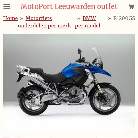
MotoPort Leeuwarden outlet
Ga
direct
Home
»
Motorfiets
»
BMW
»
R1200GS
naar
onderdelen per merk
per model
de
hoofdinhoud