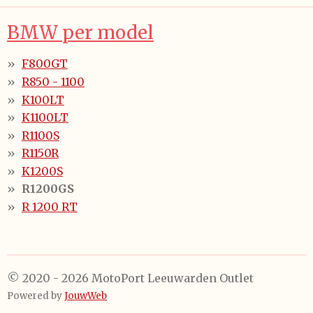
BMW per model
F800GT
R850 - 1100
K100LT
K1100LT
R1100S
R1150R
K1200S
R1200GS
R 1200 RT
© 2020 - 2026 MotoPort Leeuwarden Outlet
Powered by
JouwWeb