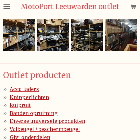
MotoPort Leeuwarden outlet
Ga
direct
naar
de
hoofdinhoud
Outlet producten
Accu laders
Knipperlichten
kuipruit
Banden opruiming
Diverse universele produkten
Valbeugel / beschermbeugel
Givi onderdelen