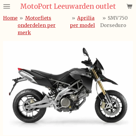
MotoPort Leeuwarden outlet
Ga
direct
Home
»
Motorfiets
»
Aprilia
»
SMV750
naar
onderdelen per
per model
Dorseduro
de
merk
hoofdinhoud