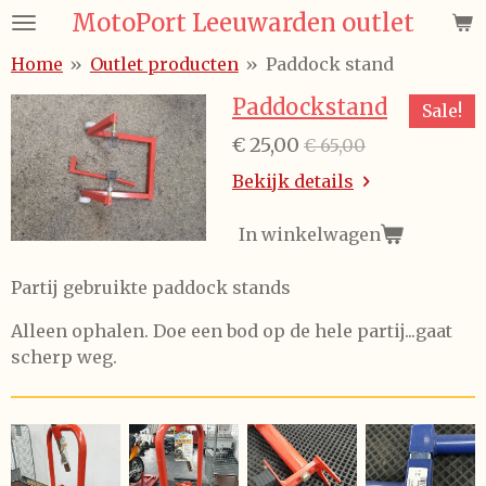
MotoPort Leeuwarden outlet
Ga
direct
Home
»
Outlet producten
»
Paddock stand
naar
de
Paddockstand
Sale!
hoofdinhoud
€ 25,00
€ 65,00
Bekijk details
In winkelwagen
Partij gebruikte paddock stands
Alleen ophalen. Doe een bod op de hele partij...gaat
scherp weg.