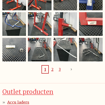
1
2
3
Outlet producten
Accu laders