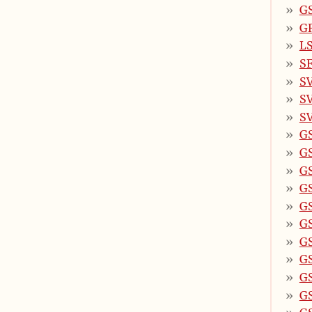
G
G
LS
SF
SV
SV
SV
G
G
GS
G
GS
G
G
GS
GS
GS