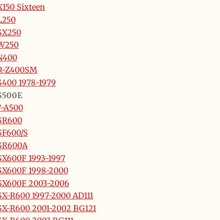
150 Sixteen
L250
SX250
W250
N400
R-Z400SM
400 1978-1979
S500E
T-A500
SR600
SF600/S
SR600A
X600F 1993-1997
SX600F 1998-2000
SX600F 2003-2006
X-R600 1997-2000 AD111
X-R600 2001-2002 BG121