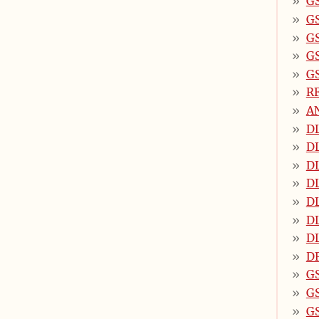
GS
GS
GS
GS
GS
R
A
DL
DL
DL
DL
DL
DL
D
DR
G
G
G