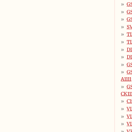
GS
GS
GS
S
TL
TL
DL
DL
G
GS
A1111
GS
CK11
C1
VL
VL
VL
VZ