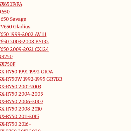
SX650F/FA
R650
650 Savage
V650 Gladius
650 1999-2002 AV111
650 2003-2008 BY132
650 2009-2021 CX124
SR750
SX750F
X-R750 1991-1992 GR7A
SX-R750W 1992-1995 GR7BB
X-R750 2001-2003
SX-R750 2004-2005
SX-R750 2006-2007
X-R750 2008-2010
X-R750 2011-2015
X-R750 2016-