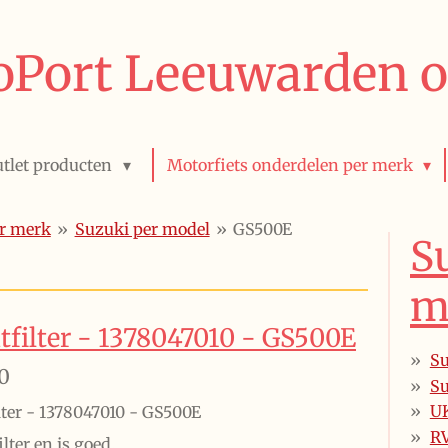
Port Leeuwarden o
tlet producten
Motorfiets onderdelen per merk
er merk
»
Suzuki per model
»
GS500E
S
m
tfilter - 1378047010 - GS500E
Su
0
Su
U
lter - 1378047010 - GS500E
R
lter en is goed.