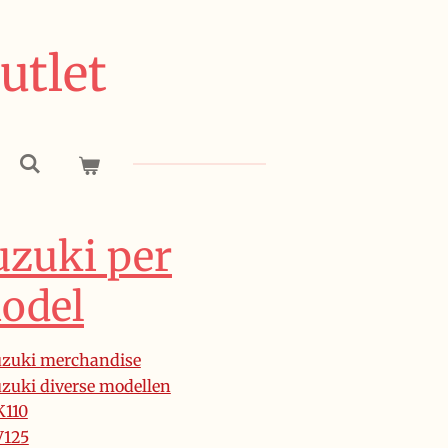
utlet
uzuki per
odel
zuki merchandise
zuki diverse modellen
K110
V125