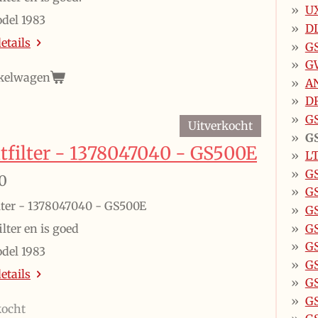
UX
del 1983
D
etails
G
G
kelwagen
A
D
GS
Uitverkocht
G
tfilter - 1378047040 - GS500E
L
G
0
G
lter - 1378047040 - GS500E
G
GS
lter en is goed
G
del 1983
G
etails
GS
GS
kocht