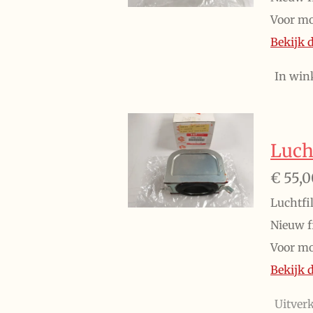
Voor mo
Bekijk d
In win
Luch
€ 55,0
Luchtfi
Nieuw fi
Voor mo
Bekijk d
Uitver