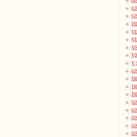
GS
GS
GS
D
VL
VL
VS
V
V 
GS
DL
DL
DL
GS
GS
GS
GS
GS