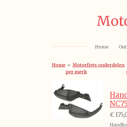
Ga
direct
Moto
naar
de
hoofdinhoud
Home
Out
Home
»
Motorfiets onderdelen
per merk
Han
NC7
€ 175,
Handka