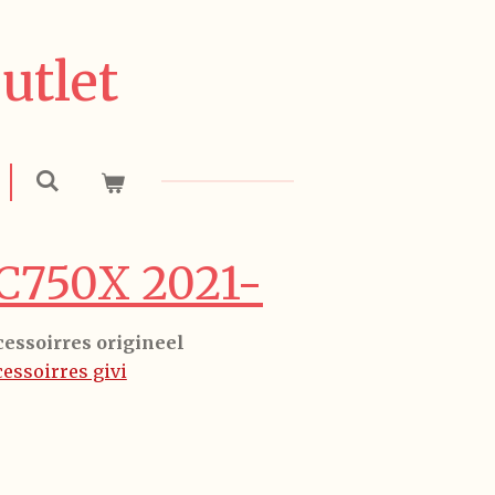
utlet
C750X 2021-
cessoirres origineel
essoirres givi