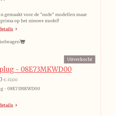
jn gemaakt voor de "oude" modellen maar
 prima op het nieuwe model!
details
nkelwagen
Uitverkocht
 plug - 08E73MKWD00
0
€ 37,00
ug - 08E73MKWD00
details