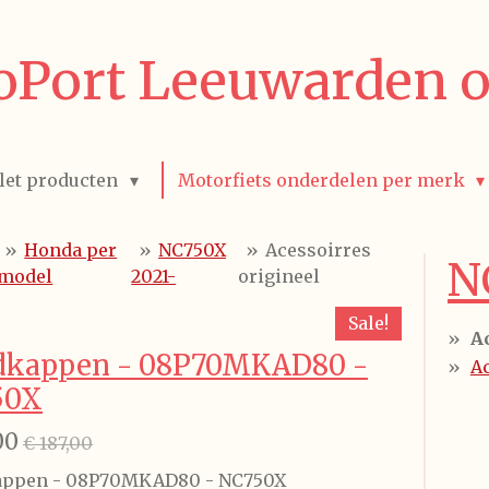
Port Leeuwarden o
let producten
Motorfiets onderdelen per merk
»
Honda per
»
NC750X
»
Acessoirres
N
model
2021-
origineel
Sale!
A
dkappen - 08P70MKAD80 -
Ac
50X
00
€ 187,00
ppen - 08P70MKAD80 - NC750X