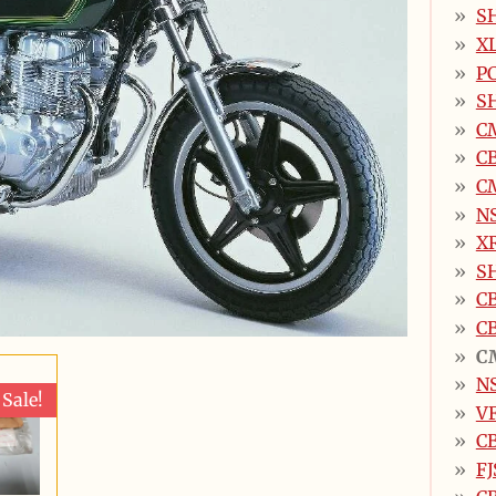
SH
X
P
SH
C
C
C
N
X
S
C
C
C
N
Sale!
V
C
FJ