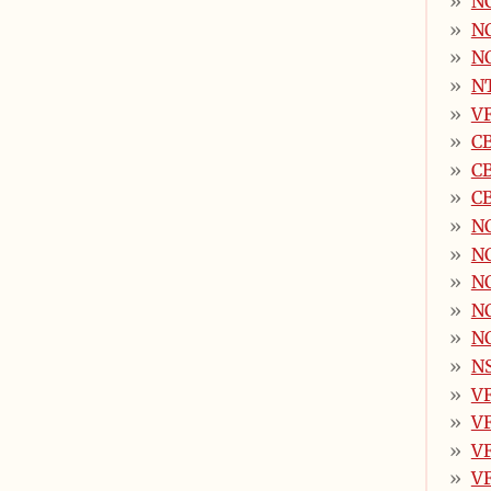
NC
N
NC
NT
VF
CB
CB
CB
NC
NC
NC
NC
NC
NS
V
VF
VF
VF