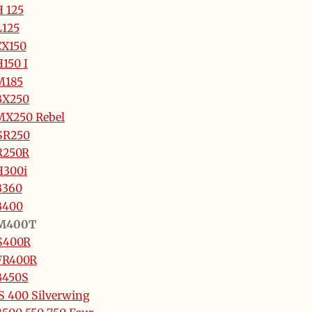
 125
L125
CX150
150 I
M185
BX250
MX250 Rebel
SR250
R250R
H300i
B360
B400
M400T
S400R
FR400R
B450S
S 400 Silverwing