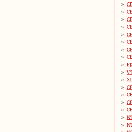
CB
C
C
C
CB
CB
CB
CB
FJ
V
XL
CB
CB
CB
CB
NT
NT