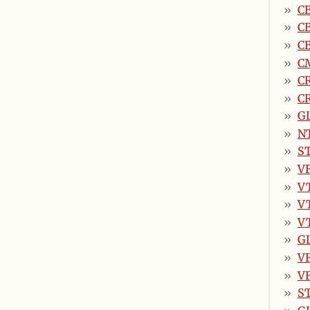
CB
CB
CB
CM
CR
CR
GL
N
ST
VF
VT
VT
VT
G
VF
V
ST