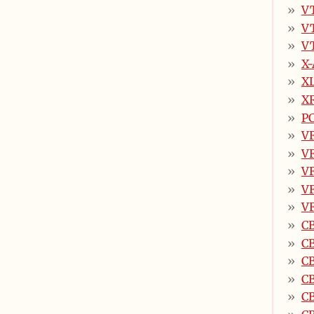
VT
V
V
X
XL
XR
PC
VF
VF
VF
VF
V
CB
CB
C
C
C