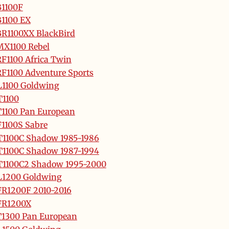
1100F
1100 EX
R1100XX BlackBird
X1100 Rebel
F1100 Africa Twin
F1100 Adventure Sports
1100 Goldwing
T1100
1100 Pan European
1100S Sabre
1100C Shadow 1985-1986
1100C Shadow 1987-1994
1100C2 Shadow 1995-2000
L1200 Goldwing
R1200F 2010-2016
FR1200X
1300 Pan European