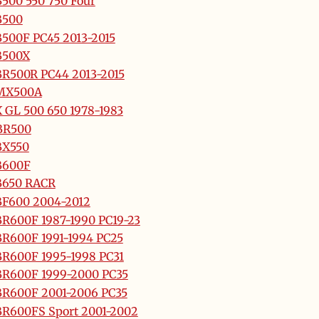
500 550 750 Four
B500
500F PC45 2013-2015
B500X
R500R PC44 2013-2015
MX500A
 GL 500 650 1978-1983
BR500
BX550
B600F
B650 RACR
F600 2004-2012
R600F 1987-1990 PC19-23
R600F 1991-1994 PC25
R600F 1995-1998 PC31
R600F 1999-2000 PC35
R600F 2001-2006 PC35
R600FS Sport 2001-2002