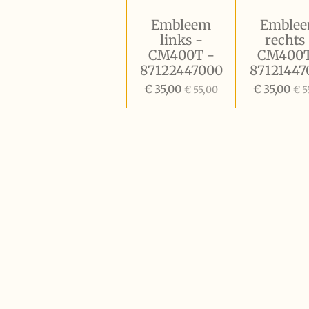
Embleem
Emble
links -
rechts
CM400T -
CM400T
87122447000
87121447
€ 35,00
€ 35,00
€ 55,00
€ 5