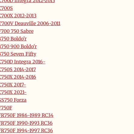
700D Integra 2012-2013
C700S
700X 2012-2013
700V Deauville 2006-2011
700 750 Sabre
750 Boldo'r
750 900 Boldo'r
750 Seven Fifty
750D Integra 2016-
750S 2014-2017
750X 2014-2016
750X 2017-
750X 2021-
S750 Forza
F750F
R750F 1986-1989 RC34
R750F 1990-1993 RC36
R750F 1994-1997 RC36