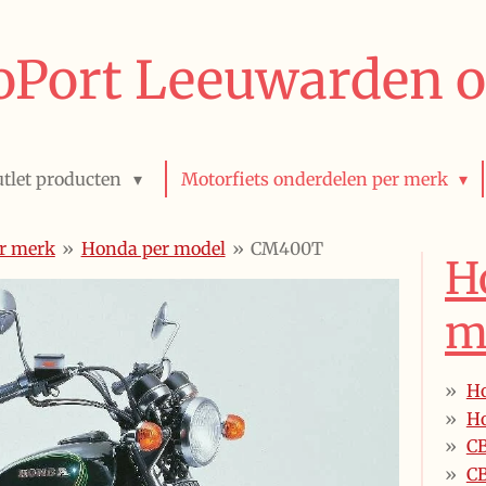
Port Leeuwarden o
tlet producten
Motorfiets onderdelen per merk
er merk
»
Honda per model
»
CM400T
H
m
Ho
Ho
C
CB