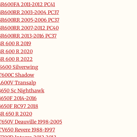
R600FA 2011-2012 PC41
BR600RR 2003-2004 PC37
BR600RR 2005-2006 PC37
BR600RR 2007-2012 PC40
R600RR 2013-2016 PC37
R 600 R 2019
R 600 R 2020
R 600 R 2022
S600 Silverwing
T600C Shadow
600V Transalp
650 Sc Nighthawk
650F 2014-2016
650F RC97 2018
R 650 R 2020
650V Deauville 1998-2005
V650 Revere 1988-1997