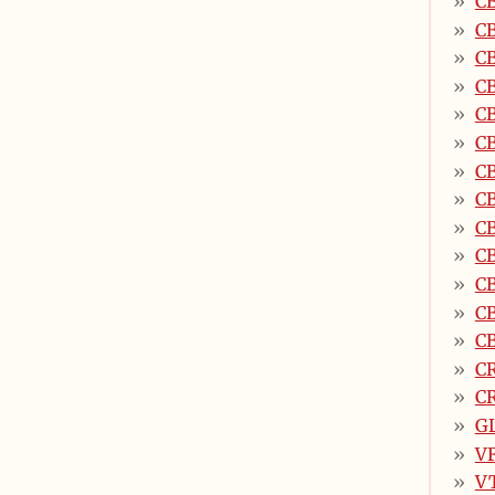
CB
C
CB
CB
CB
CB
CB
CB
C
CB
CB
CB
C
CR
CR
G
V
VT