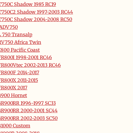
750C Shadow 1985 RC19
T750C2 Shadow 1997-2003 RC44
T750C Shadow 2004-2008 RC50
-ADV750
 750 Transalp
V750 Africa Twin
800 Pacific Coast
R800I 1998-2001 RC46
R800Vtec 2002-2013 RC46
R800F 2014-2017
R800X 2011-2015
FR800X 2017
900 Hornet
R900RR 1996-1997 SC33
BR900RR 2000-2001 SC44
BR900RR 2002-2003 SC50
B1000 Custom