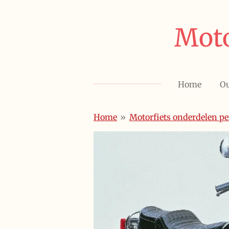
Ga
direct
Moto
naar
de
hoofdinhoud
Home
Ou
Home
»
Motorfiets onderdelen p