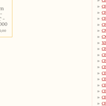
CB
C
em
CB
 -
 -
C
000
CB
C
5,00
CX
X
C
C
C
CB
CB
CB
CB
CB
CB
CB