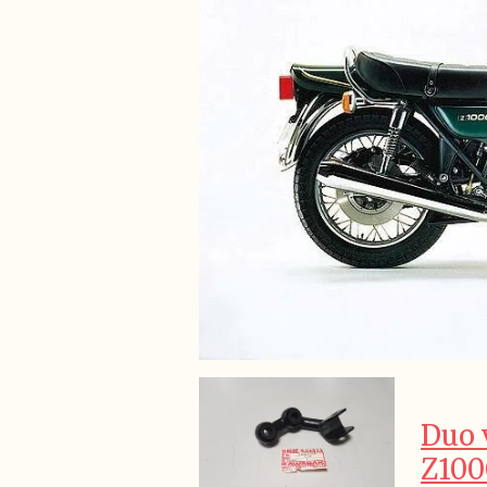
Duo 
Z100