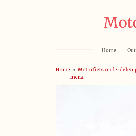
Ga
direct
Moto
naar
de
hoofdinhoud
Home
Out
Home
»
Motorfiets onderdelen 
merk