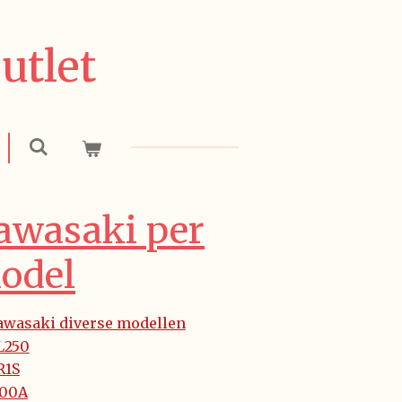
utlet
awasaki per
odel
awasaki diverse modellen
L250
R1S
300A