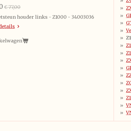
Z
0
€ 77,00
Z
G
tsteun houder links - Z1000 - 34003036
G
details
Ve
Z
nkelwagen
Z
Z
Z
G
Z
Z
ZX
Z
V
VN