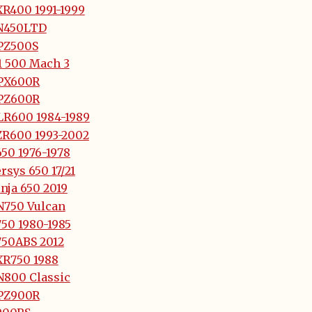
XR400 1991-1999
N450LTD
PZ500S
1 500 Mach 3
PX600R
PZ600R
LR600 1984-1989
ZR600 1993-2002
50 1976-1978
rsys 650 17/21
nja 650 2019
N750 Vulcan
50 1980-1985
750ABS 2012
XR750 1988
N800 Classic
PZ900R