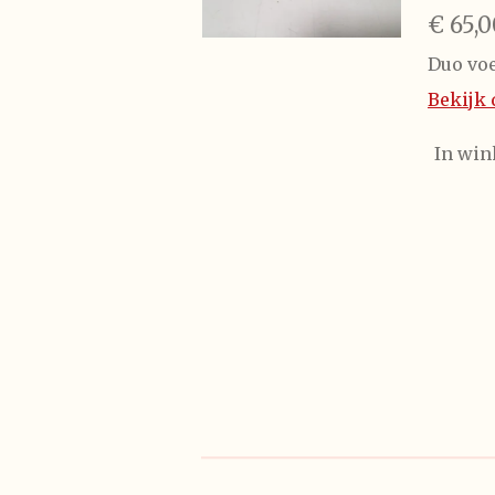
€ 65,0
Duo voe
Bekijk 
In wi