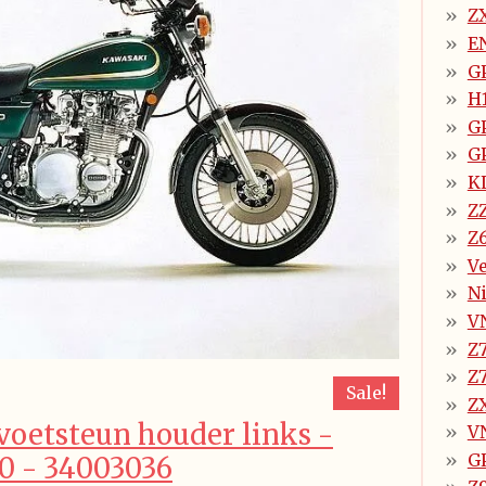
Z
E
G
H
G
G
K
Z
Z6
Ve
Ni
V
Z7
Z
Sale!
Z
voetsteun houder links -
V
G
0 - 34003036