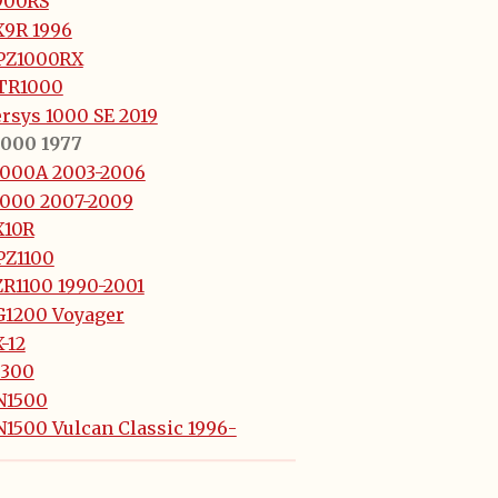
900RS
X9R 1996
PZ1000RX
TR1000
rsys 1000 SE 2019
1000 1977
1000A 2003-2006
1000 2007-2009
X10R
PZ1100
ZR1100 1990-2001
G1200 Voyager
-12
1300
N1500
1500 Vulcan Classic 1996-