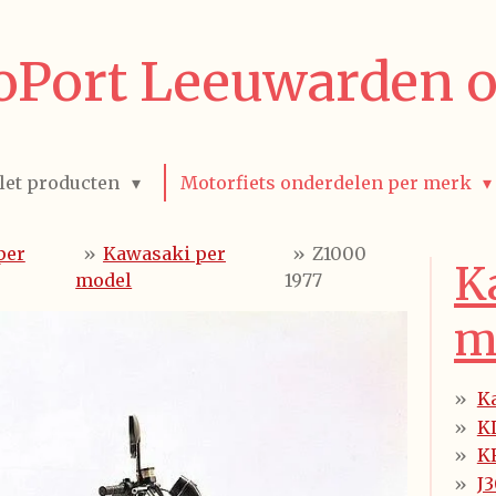
Port Leeuwarden o
let producten
Motorfiets onderdelen per merk
per
»
Kawasaki per
»
Z1000
K
model
1977
m
K
K
K
J