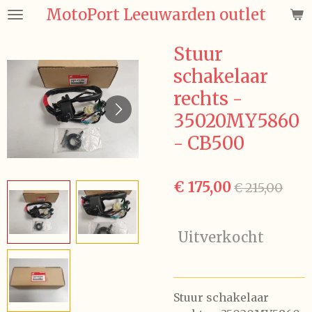
MotoPort Leeuwarden outlet
Ga
direct
naar
Stuur
de
schakelaar
hoofdinhoud
rechts -
35020MY5860
- CB500
€ 175,00
€ 215,00
Uitverkocht
Stuur schakelaar