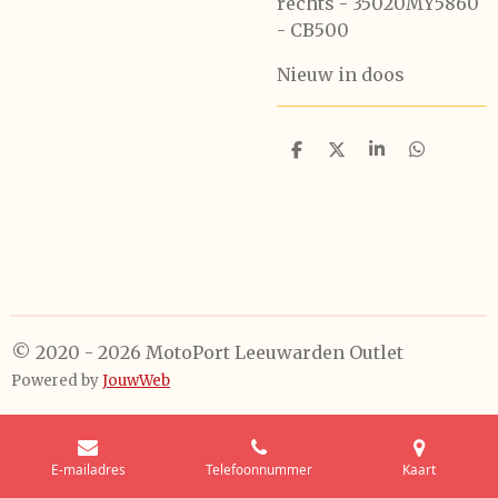
rechts - 35020MY5860
- CB500
Nieuw in doos
D
D
S
D
e
e
h
e
l
e
a
l
e
l
r
e
n
e
n
© 2020 - 2026 MotoPort Leeuwarden Outlet
Powered by
JouwWeb
E-mailadres
Telefoonnummer
Kaart