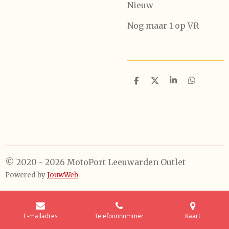
Nieuw
Nog maar 1 op VR
D
D
S
D
e
e
h
e
l
e
a
l
e
l
r
e
n
e
n
© 2020 - 2026 MotoPort Leeuwarden Outlet
Powered by
JouwWeb
E-mailadres
Telefoonnummer
Kaart