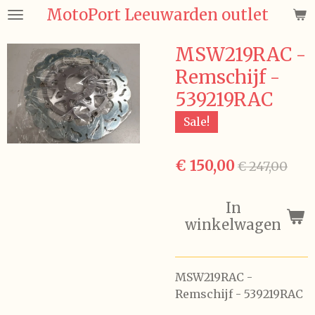
MotoPort Leeuwarden outlet
Ga
direct
naar
MSW219RAC -
de
Remschijf -
hoofdinhoud
539219RAC
Sale!
€ 150,00
€ 247,00
In
winkelwagen
MSW219RAC -
Remschijf - 539219RAC