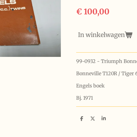
€ 100,00
In winkelwagen
99-0932 - Triumph Bonnev
Bonneville T120R / Tiger
Engels boek
Bj. 1971
D
D
S
e
e
h
l
e
a
e
l
r