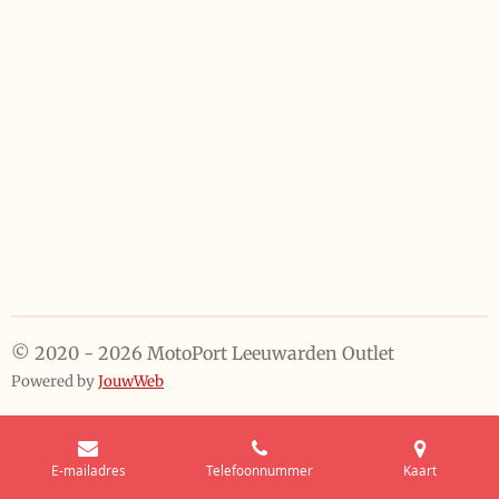
e
l
r
e
n
e
n
© 2020 - 2026 MotoPort Leeuwarden Outlet
Powered by
JouwWeb
E-mailadres
Telefoonnummer
Kaart