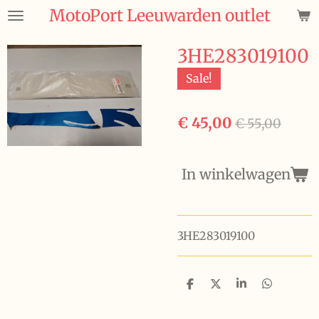
MotoPort Leeuwarden outlet
Ga
direct
naar
3HE283019100
de
Sale!
hoofdinhoud
€ 45,00
€ 55,00
In winkelwagen
3HE283019100
D
D
S
D
e
e
h
e
l
e
a
l