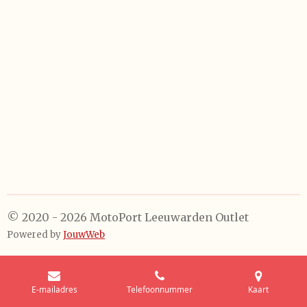
e
l
r
e
n
e
n
© 2020 - 2026 MotoPort Leeuwarden Outlet
Powered by
JouwWeb
E-mailadres
Telefoonnummer
Kaart