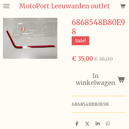
MotoPort Leeuwarden outlet
Ga
direct
naar
6868548B80E9
de
8
hoofdinhoud
Sale!
€ 35,00
€ 38,00
In
winkelwagen
6868548B80E98
D
D
S
D