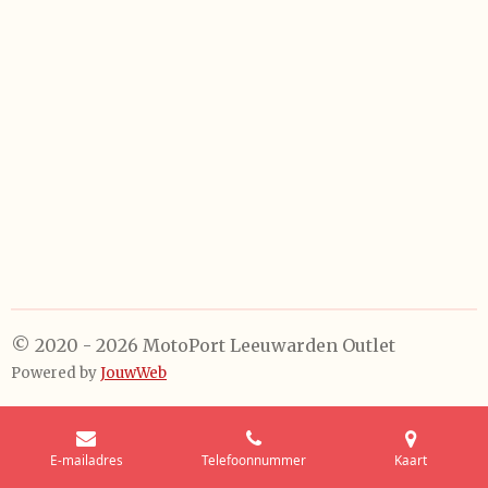
e
e
h
e
l
e
a
l
e
l
r
e
n
e
n
© 2020 - 2026 MotoPort Leeuwarden Outlet
Powered by
JouwWeb
E-mailadres
Telefoonnummer
Kaart