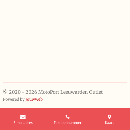
e
l
r
e
n
e
n
© 2020 - 2026 MotoPort Leeuwarden Outlet
Powered by
JouwWeb
E-mailadres
Telefoonnummer
Kaart