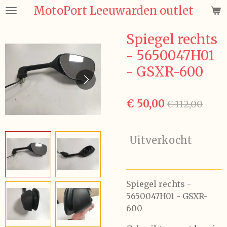
MotoPort Leeuwarden outlet
Ga
direct
naar
Spiegel rechts
de
- 5650047H01
hoofdinhoud
- GSXR-600
€ 50,00
€ 112,00
Uitverkocht
Spiegel rechts -
5650047H01 - GSXR-
600