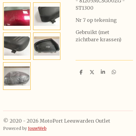
- 81205MCSG00ZG -
ST1300
Nr 7 op tekening
Gebruikt (met
zichtbare krassen)
D
D
S
D
e
e
h
e
l
e
a
l
e
l
r
e
n
e
n
© 2020 - 2026 MotoPort Leeuwarden Outlet
Powered by
JouwWeb