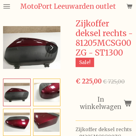
MotoPort Leeuwarden outlet
Ga
direct
naar
Zijkoffer
de
deksel rechts -
hoofdinhoud
81205MCSG00
ZG - ST1300
Sale!
€ 225,00
€ 725,00
In
winkelwagen
Zijkoffer deksel rechts