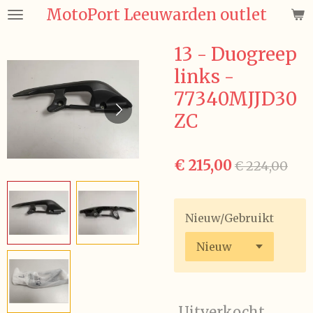
MotoPort Leeuwarden outlet
Ga
direct
naar
13 - Duogreep
de
links -
hoofdinhoud
77340MJJD30
ZC
€ 215,00
€ 224,00
Nieuw/Gebruikt
Uitverkocht