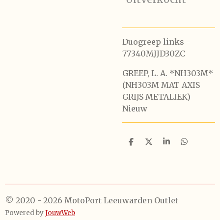
Duogreep links -
77340MJJD30ZC
GREEP, L. A. *NH303M*
(NH303M MAT AXIS
GRIJS METALIEK)
Nieuw
D
D
S
D
e
e
h
e
l
e
a
l
e
l
r
e
n
e
n
© 2020 - 2026 MotoPort Leeuwarden Outlet
Powered by
JouwWeb