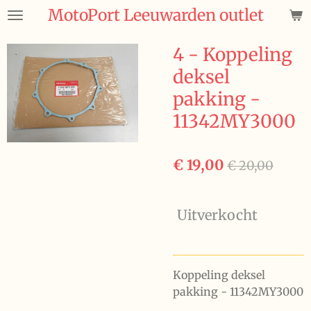
MotoPort Leeuwarden outlet
Ga
direct
naar
4 - Koppeling
de
deksel
hoofdinhoud
pakking -
11342MY3000
€ 19,00
€ 20,00
Uitverkocht
Koppeling deksel
pakking - 11342MY3000