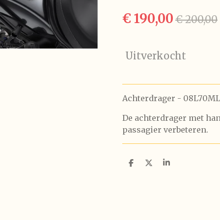
€ 190,00
€ 200,00
Uitverkocht
Achterdrager - 08L70M
De achterdrager met han
passagier verbeteren.
D
D
S
e
e
h
l
e
a
e
l
r
n
e