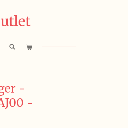
utlet
ger -
J00 -