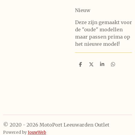
Nieuw
Deze zijn gemaakt voor
de "oude" modellen
maar passen prima op
het nieuwe model!
D
D
S
D
e
e
h
e
l
e
a
l
e
l
r
e
n
e
n
© 2020 - 2026 MotoPort Leeuwarden Outlet
Powered by
JouwWeb