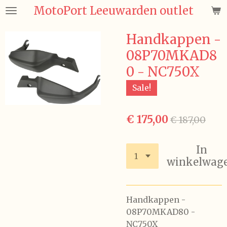
MotoPort Leeuwarden outlet
Ga
direct
naar
Handkappen -
de
08P70MKAD8
hoofdinhoud
0 - NC750X
Sale!
€ 175,00
€ 187,00
In
winkelwag
Handkappen -
08P70MKAD80 -
NC750X