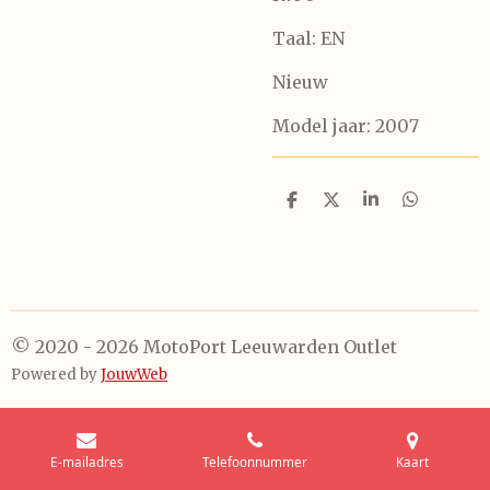
Taal: EN
Nieuw
Model jaar: 2007
D
D
S
D
e
e
h
e
l
e
a
l
e
l
r
e
n
e
n
© 2020 - 2026 MotoPort Leeuwarden Outlet
Powered by
JouwWeb
E-mailadres
Telefoonnummer
Kaart