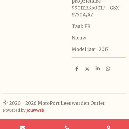
proprietaire -
9901113K5001F - GSX-
S750A/AZ
Taal: FR
Nieuw
Model jaar: 2017
D
D
S
D
e
e
h
e
l
e
a
l
e
l
r
e
n
e
n
© 2020 - 2026 MotoPort Leeuwarden Outlet
Powered by
JouwWeb