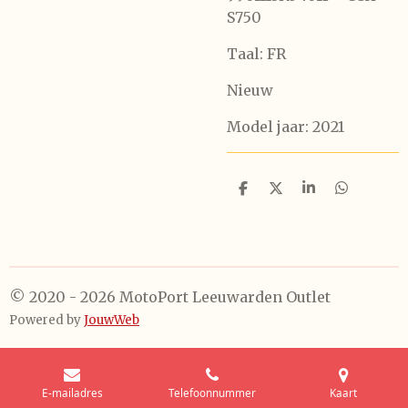
S750
Taal: FR
Nieuw
Model jaar: 2021
D
D
S
D
e
e
h
e
l
e
a
l
e
l
r
e
n
e
n
© 2020 - 2026 MotoPort Leeuwarden Outlet
Powered by
JouwWeb
E-mailadres
Telefoonnummer
Kaart