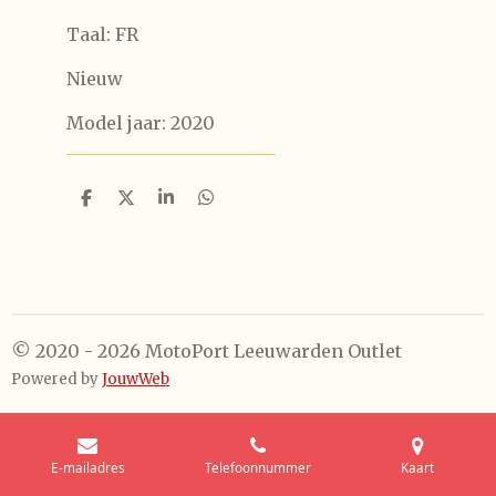
Taal: FR
Nieuw
Model jaar: 2020
D
D
S
D
e
e
h
e
l
e
a
l
e
l
r
e
n
e
n
© 2020 - 2026 MotoPort Leeuwarden Outlet
Powered by
JouwWeb
E-mailadres
Telefoonnummer
Kaart