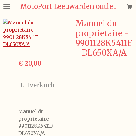
MotoPort Leeuwarden outlet
Ga
direct
naar
Manuel du
de
proprietaire -
hoofdinhoud
9901128K5411F
- DL650XA/A
€ 20,00
Uitverkocht
Manuel du
proprietaire -
9901128K5411F -
DL650XA/A