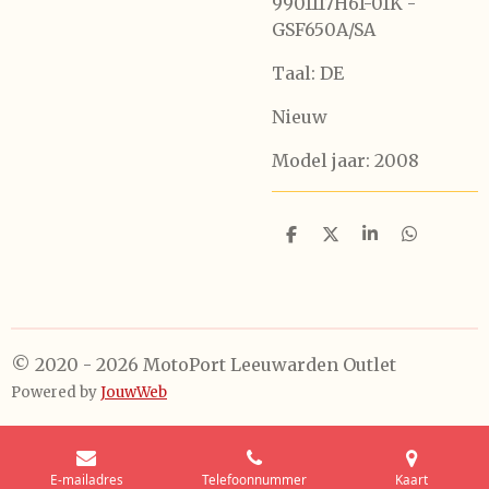
9901117H61-01K -
GSF650A/SA
Taal: DE
Nieuw
Model jaar: 2008
D
D
S
D
e
e
h
e
l
e
a
l
e
l
r
e
n
e
n
© 2020 - 2026 MotoPort Leeuwarden Outlet
Powered by
JouwWeb
E-mailadres
Telefoonnummer
Kaart