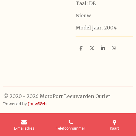
Taal: DE
Nieuw
Model jaar: 2004
D
D
S
D
e
e
h
e
l
e
a
l
e
l
r
e
n
e
n
© 2020 - 2026 MotoPort Leeuwarden Outlet
Powered by
JouwWeb
E-mailadres
Telefoonnummer
Kaart