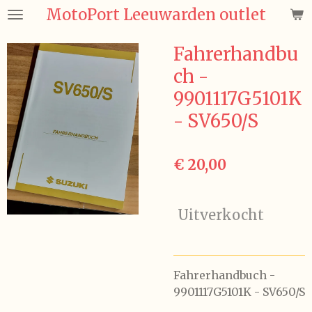
MotoPort Leeuwarden outlet
Ga
direct
naar
Fahrerhandbu
de
ch -
hoofdinhoud
9901117G5101K
- SV650/S
€ 20,00
Uitverkocht
Fahrerhandbuch -
9901117G5101K - SV650/S