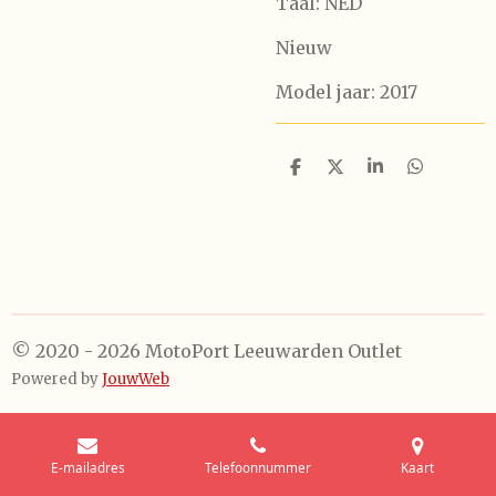
Taal: NED
Nieuw
Model jaar: 2017
D
D
S
D
e
e
h
e
l
e
a
l
e
l
r
e
n
e
n
© 2020 - 2026 MotoPort Leeuwarden Outlet
Powered by
JouwWeb
E-mailadres
Telefoonnummer
Kaart