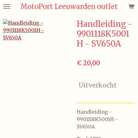
MotoPort Leeuwarden outlet
Ga
direct
naar
Handleiding -
de
9901118K5001
hoofdinhoud
H - SV650A
€ 20,00
Uitverkocht
Handleiding -
9901118K5001H -
SV650A