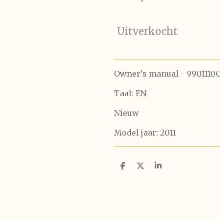
Uitverkocht
Owner's manual - 9901110
Taal: EN
Nieuw
Model jaar: 2011
D
D
S
e
e
h
l
e
a
e
l
r
n
e