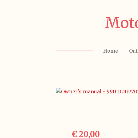
Ga
direct
Moto
naar
de
hoofdinhoud
Home
Out
€ 20,00