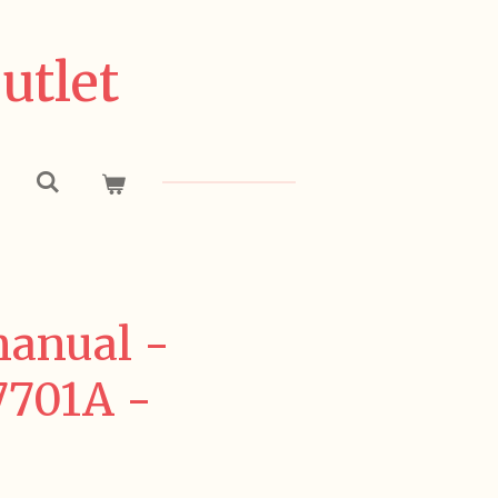
utlet
anual -
7701A -