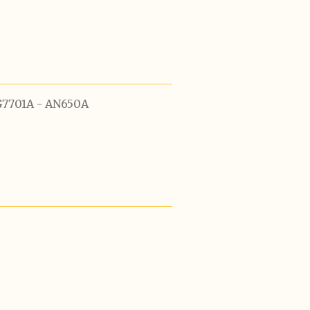
G7701A - AN650A