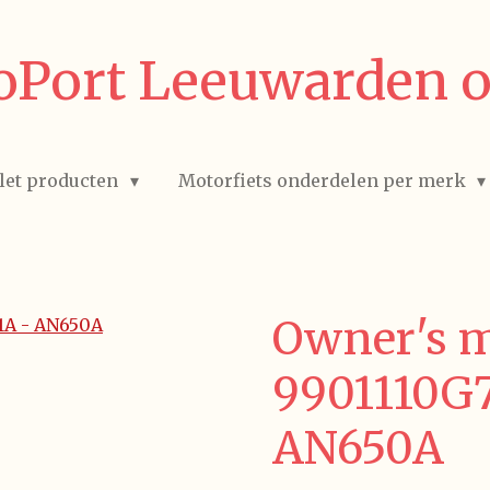
Port Leeuwarden o
let producten
Motorfiets onderdelen per merk
Owner's m
9901110G
AN650A