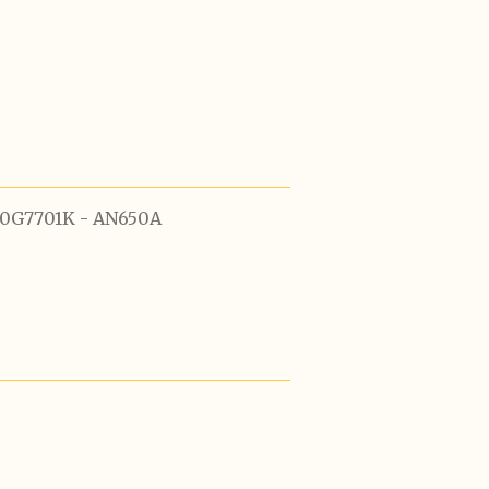
10G7701K - AN650A