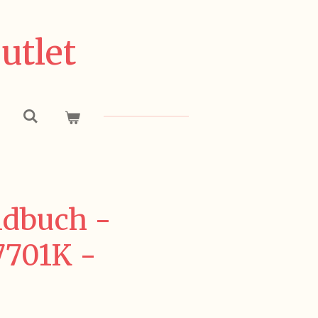
utlet
ndbuch -
7701K -