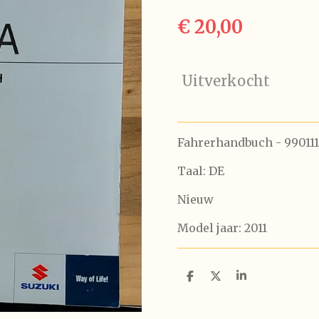
€ 20,00
Uitverkocht
Fahrerhandbuch - 99011
Taal: DE
Nieuw
Model jaar: 2011
D
D
S
e
e
h
l
e
a
e
l
r