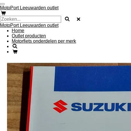
Ga
MotoPort Leeuwarden outlet
direct
naar
de
MotoPort Leeuwarden outlet
hoofdinhoud
Home
Outlet producten
Motorfiets onderdelen per merk