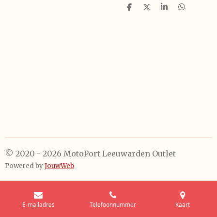
D
D
S
D
e
e
h
e
l
e
a
l
e
l
r
e
n
e
n
© 2020 - 2026 MotoPort Leeuwarden Outlet
Powered by
JouwWeb
E-mailadres
Telefoonnummer
Kaart