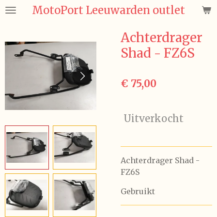
MotoPort Leeuwarden outlet
Ga
direct
naar
Achterdrager
de
Shad - FZ6S
hoofdinhoud
€ 75,00
Uitverkocht
Achterdrager Shad -
FZ6S
Gebruikt