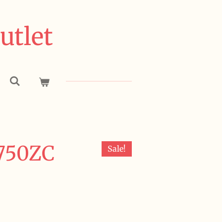
utlet
750ZC
Sale!