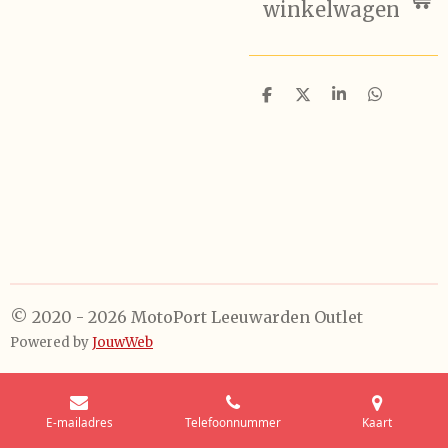
winkelwagen
D
D
S
D
e
e
h
e
l
e
a
l
e
l
r
e
n
e
n
© 2020 - 2026 MotoPort Leeuwarden Outlet
Powered by
JouwWeb
E-mailadres
Telefoonnummer
Kaart