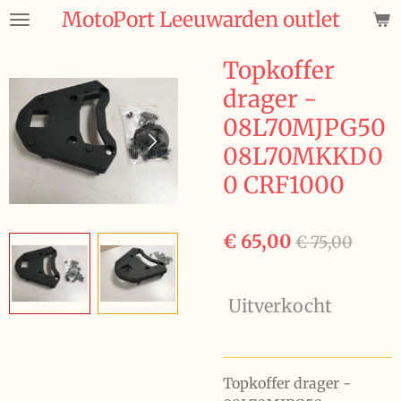
MotoPort Leeuwarden outlet
Ga
direct
naar
Topkoffer
de
drager -
hoofdinhoud
08L70MJPG50
08L70MKKD0
0 CRF1000
€ 65,00
€ 75,00
Uitverkocht
Topkoffer drager -