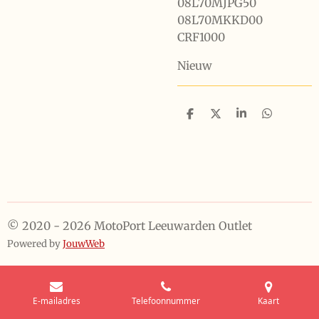
08L70MJPG50
08L70MKKD00
CRF1000
Nieuw
D
D
S
D
e
e
h
e
l
e
a
l
e
l
r
e
n
e
n
© 2020 - 2026 MotoPort Leeuwarden Outlet
Powered by
JouwWeb
E-mailadres
Telefoonnummer
Kaart