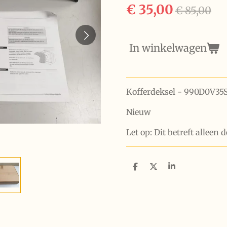
€ 35,00
€ 85,00
In winkelwagen
Kofferdeksel - 990D0V35
Nieuw
Let op: Dit betreft alleen d
D
D
S
e
e
h
l
e
a
e
l
r
n
e