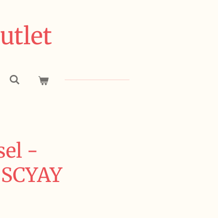
utlet
el -
5SCYAY