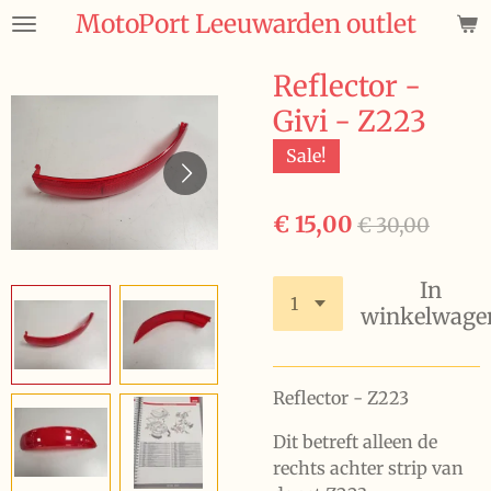
MotoPort Leeuwarden outlet
Ga
direct
naar
Reflector -
de
Givi - Z223
hoofdinhoud
Sale!
€ 15,00
€ 30,00
In
winkelwage
Reflector - Z223
Dit betreft alleen de
rechts achter strip van