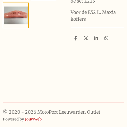
de set Z223
Voor de E52 L. Maxia
koffers
D
D
S
D
e
e
h
e
l
e
a
l
e
l
r
e
n
e
n
© 2020 - 2026 MotoPort Leeuwarden Outlet
Powered by
JouwWeb