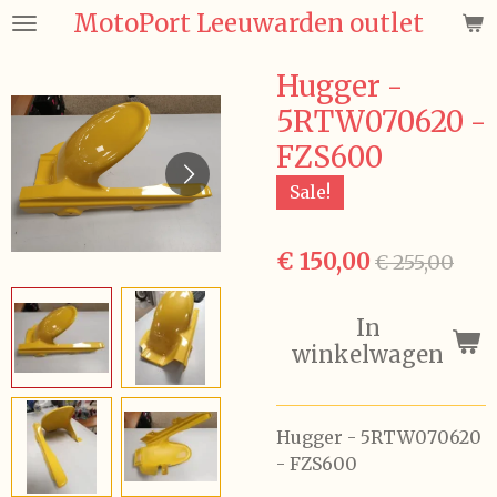
MotoPort Leeuwarden outlet
Ga
direct
naar
Hugger -
de
5RTW070620 -
hoofdinhoud
FZS600
Sale!
€ 150,00
€ 255,00
In
winkelwagen
Hugger - 5RTW070620
- FZS600