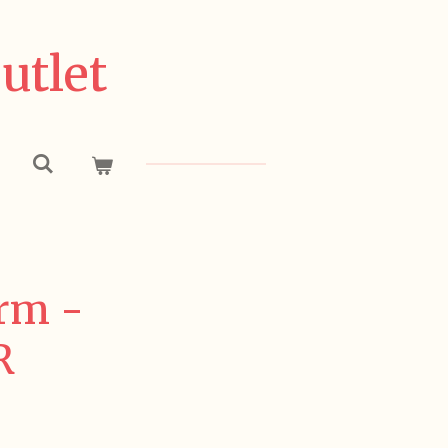
utlet
rm -
R