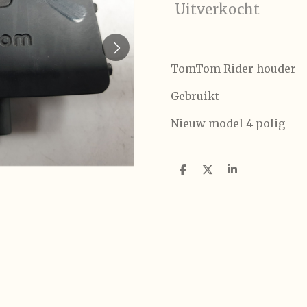
Uitverkocht
TomTom Rider houder
Gebruikt
Nieuw model 4 polig
D
D
S
e
e
h
l
e
a
e
l
r
n
e