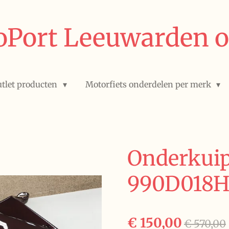
Port Leeuwarden o
tlet producten
Motorfiets onderdelen per merk
Onderkuip
990D018
€ 150,00
€ 570,00