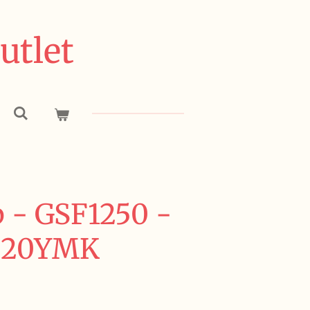
utlet
 - GSF1250 -
H20YMK