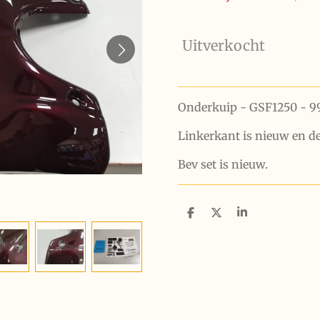
Uitverkocht
Onderkuip - GSF1250 -
Linkerkant is nieuw en de
Bev set is nieuw.
D
D
S
e
e
h
l
e
a
e
l
r
n
e