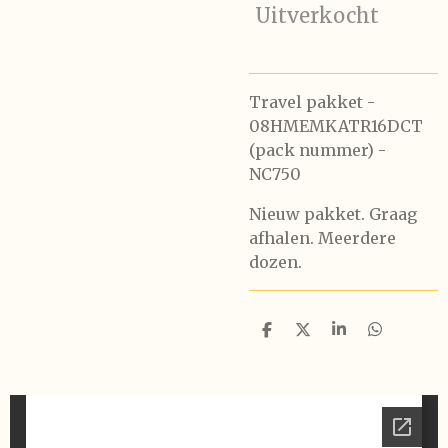
Uitverkocht
Travel pakket -
08HMEMKATR16DCT
(pack nummer) -
NC750
Nieuw pakket. Graag
afhalen. Meerdere
dozen.
D
D
S
D
e
e
h
e
l
e
a
l
e
l
r
e
n
e
n