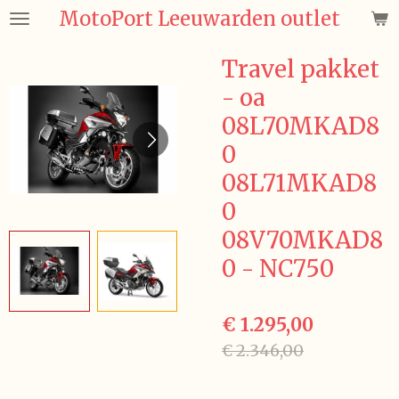
MotoPort Leeuwarden outlet
Ga
direct
naar
Travel pakket
de
- oa
hoofdinhoud
08L70MKAD8
0
08L71MKAD8
0
08V70MKAD8
0 - NC750
€ 1.295,00
€ 2.346,00