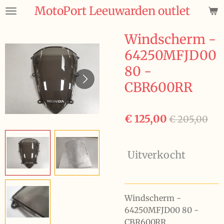
MotoPort Leeuwarden outlet
Ga
direct
naar
Windscherm -
de
64250MFJD00
hoofdinhoud
80 -
CBR600RR
€ 125,00
€ 205,00
Uitverkocht
Windscherm -
64250MFJD00 80 -
CBR600RR