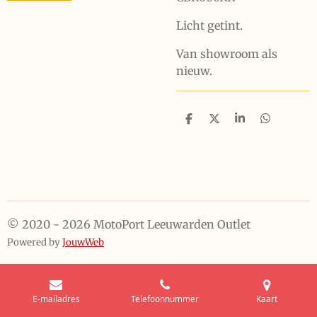
Licht getint.
Van showroom als
nieuw.
D
D
S
D
e
e
h
e
l
e
a
l
e
l
r
e
n
e
n
© 2020 - 2026 MotoPort Leeuwarden Outlet
Powered by
JouwWeb
E-mailadres
Telefoonnummer
Kaart