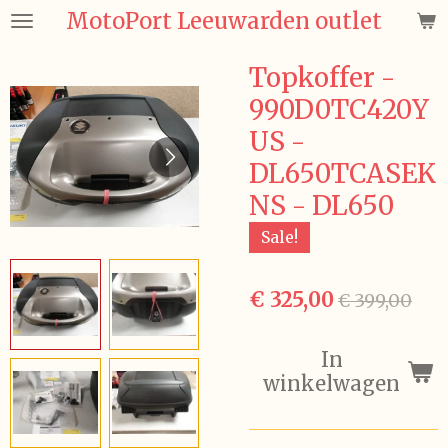
MotoPort Leeuwarden outlet
Ga
direct
naar
Topkoffer -
de
990D0TC420Y
hoofdinhoud
US -
DL650TCASEK
NS - DL650
Sale!
€ 325,00
€ 399,00
In
winkelwagen