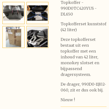
Topkoffer -
990D0TC420YUS -
DL650
Topkofferset kunststof
(42 liter)
Deze topkofferset
bestaat uit een
topkoffer met een
inhoud van 42 liter,
monokey slotset en
bijpassend
dragersysteem.
De drager, 990D0-11J02-
060, zit er dus ook bij.
Nieuw !