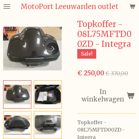
MotoPort Leeuwarden outlet
Ga
direct
naar
Topkoffer -
de
08L75MFTD0
hoofdinhoud
0ZD - Integra
Sale!
€ 250,00
€ 370,00
In
winkelwagen
Topkoffer -
08L75MFTD00ZD -
Integra